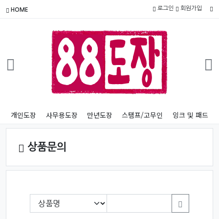
로그인
회원가입
HOME
개인도장
사무용도장
만년도장
스탬프/고무인
잉크 및 패드
상품문의
필수
검색항목 필수
검색어
검색