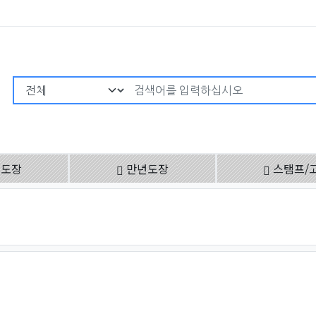
검색어 필수
용도장
만년도장
스탬프/