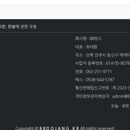
교환, 환불에 관한 규정
회사명 : 88씽스
대표 : 최대환
주소 : 전북 전주시 완산구 백제
사업자 등록번호 : 614-05-8078
전화 : 063-251-9771
팩스 : 0508-944-5787
통신판매업신고번호 : 제 2023-
개인정보관리책임자 : admin@88
접속자집계
오늘 : 408
Copyright ©
8 8 D O J A N G . K R
All rights reserved.