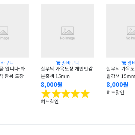
장바구니
장바구니
장
품 입니다-화
실무늬 가옥도장 개인인감
실무늬 가옥도
각 환봉 도장
분홍색 15mm
빨강색 15m
8,000원
8,000원
고객평점
히트
할인
히트
할인