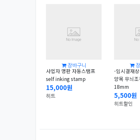
장바구니
사업자 명판 자동스탬프
-임시결재상
self inking stamp
양목 무늬조
15,000원
18mm
5,500원
히트
히트
할인