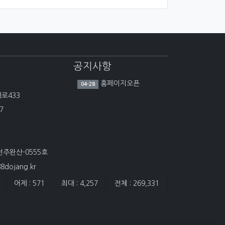
공지사항
홈페이지오픈
04-28
대로433
7
전주완산-0555호
dojang.kr
어제 : 571
최대 : 4,257
전체 : 269,331